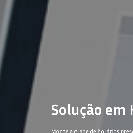
Solução em 
Monte a grade de horários pres