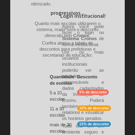
otimizado.
progressivos...
Login Institucional!
Quanto mais escolas utilizarem o
Agora você pode
sistema, maior será o desconto
fazer o login no
oferecido pelo
Cronos
.
Sistema Cronos
de
Confira abaixo a tabela de
forma Institucional.
descontos para prefeituras e
Um ou mais
secretarias de educação:
usuários
institucionais
poderão ver as
unidades,
Quantidade
Desconto
responsáveis e
de escolas
dados cadastrados
5 a 10
5% de desconto
da Instituição de
escolas
Ensino. Poderá
também conferir os
11 a 30
10% de desconto
relatórios e visualizar
escolas
os horários gerados.
mais de 30
15% de desconto
Tudo isto em um
escolas
ambiente seguro e