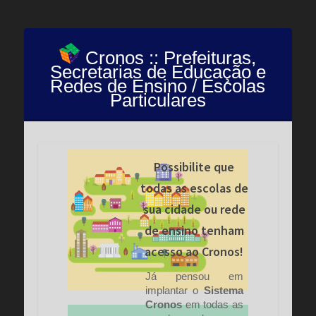
Cronos :: Prefeituras,
Secretarias de Educação e
Redes de Ensino / Escolas
Particulares
Possibilite que
todas as escolas de
sua cidade ou rede
de ensino tenham
acesso ao Cronos!
Já pensou em
implantar o
Sistema
Cronos
em todas as